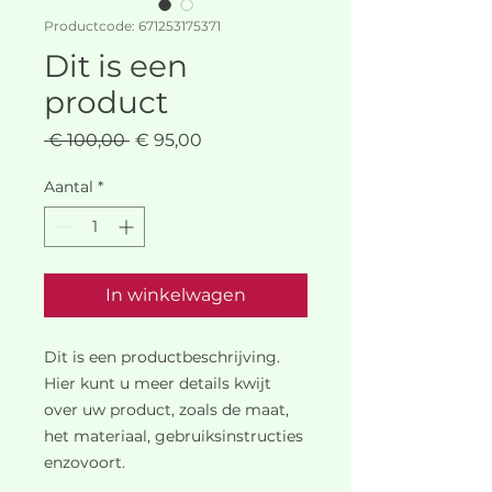
Productcode: 671253175371
Dit is een
product
Normale
Verkoopprijs
 € 100,00 
€ 95,00
prijs
Aantal
*
In winkelwagen
Dit is een productbeschrijving. 
Hier kunt u meer details kwijt 
over uw product, zoals de maat, 
het materiaal, gebruiksinstructies 
enzovoort.