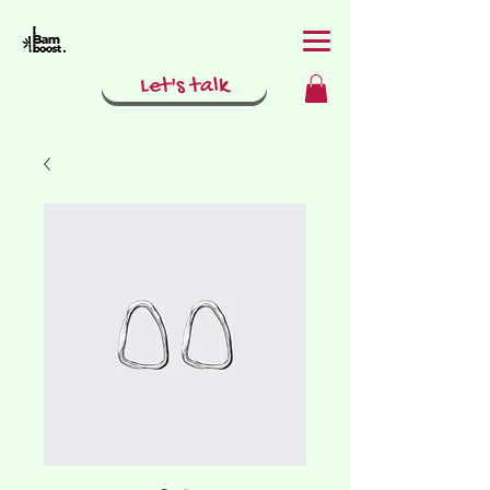
Social media met goesting
& guts door Ming-Wai
Let's talk